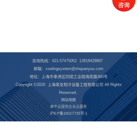
咨询热线：021-57475052 13818428887
邮箱：coolingsystem@shquanyou.com
地址：上海市奉贤区四团工业园海奕路360号
Copyright ©2020
上海泉友制冷设备工程有限公司 All Rights
Reserved.
网站地图
犀牛云提供企业云服务
沪ICP备16027735号-1