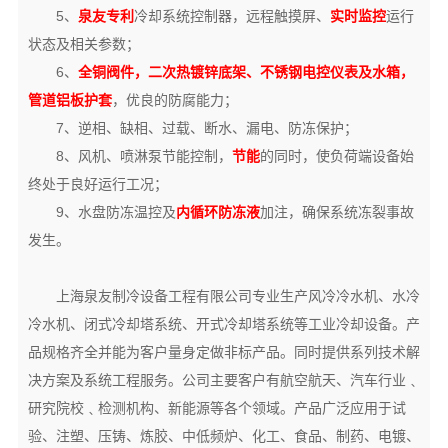
5、
泉友专利
冷却系统控制器，远程触摸屏、
实时监控
运行
状态及相关参数；
6、
全铜阀件，二次热镀锌底架、不锈钢电控仪表及水箱，
管道铝板护套
，优良的防腐能力；
7、逆相、缺相、过载、断水、漏电、防冻保护；
8、风机、喷淋泵节能控制，
节能
的同时，使负荷端设备始
终处于良好运行工况；
9、水盘防冻温控及
内循环防冻液
加注，确保系统冻裂事故
发生。
上海泉友制冷设备工程有限公司专业生产风冷冷水机、水冷
冷水机、闭式冷却塔系统、开式冷却塔系统等工业冷却设备。产
品规格齐全并能为客户量身定做非标产品。同时提供系列技术解
决方案及系统工程服务。
公司主要客户有航空航天、汽车行业﹑
研究院校﹑检测机构、新能源等各个领域。
产品广泛应用于试
验、注塑、压铸、炼胶、中低频炉、化工、食品、制药、电镀、