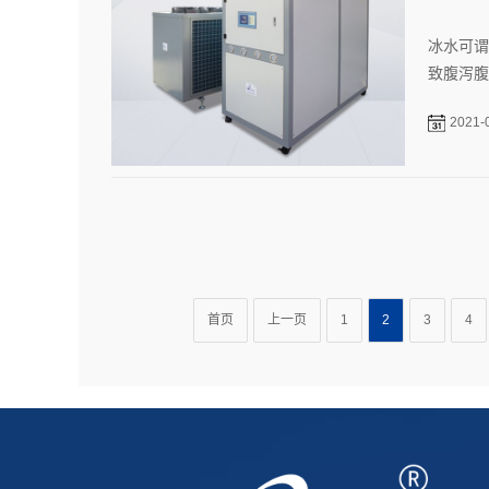
冰水可谓
致腹泻腹
2021-
首页
上一页
1
2
3
4