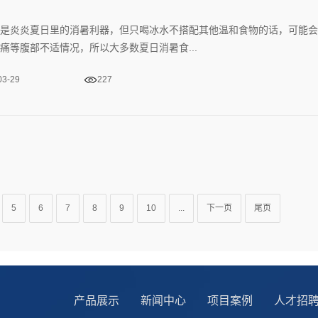
是炎炎夏日里的消暑利器，但只喝冰水不搭配其他温和食物的话，可能会
痛等腹部不适情况，所以大多数夏日消暑食...
03-29
227
5
6
7
8
9
10
...
下一页
尾页
产品展示
新闻中心
项目案例
人才招