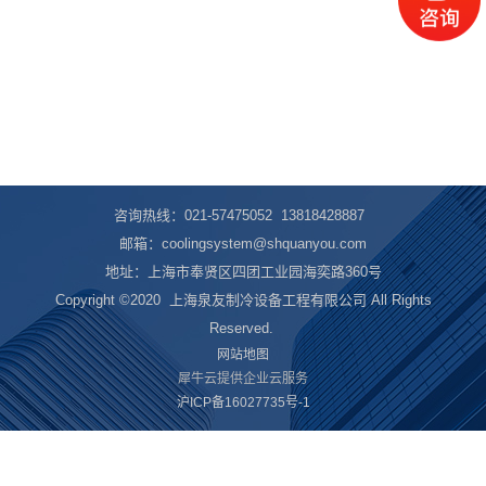
咨询热线：021-57475052 13818428887
邮箱：coolingsystem@shquanyou.com
地址：上海市奉贤区四团工业园海奕路360号
Copyright ©2020
上海泉友制冷设备工程有限公司 All Rights
Reserved.
网站地图
犀牛云提供企业云服务
沪ICP备16027735号-1