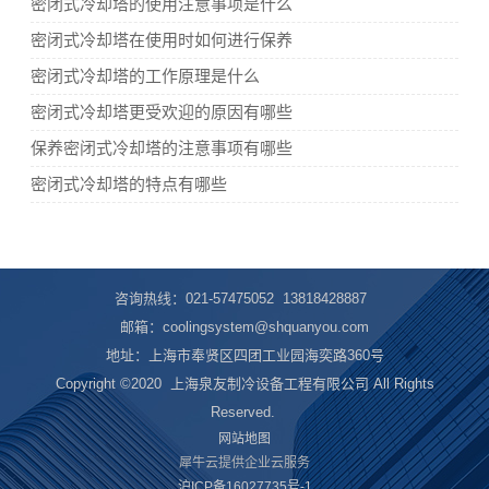
密闭式冷却塔的使用注意事项是什么
密闭式冷却塔在使用时如何进行保养
密闭式冷却塔的工作原理是什么
密闭式冷却塔更受欢迎的原因有哪些
保养密闭式冷却塔的注意事项有哪些
密闭式冷却塔的特点有哪些
咨询热线：021-57475052 13818428887
邮箱：coolingsystem@shquanyou.com
地址：上海市奉贤区四团工业园海奕路360号
Copyright ©2020
上海泉友制冷设备工程有限公司 All Rights
Reserved.
网站地图
犀牛云提供企业云服务
沪ICP备16027735号-1