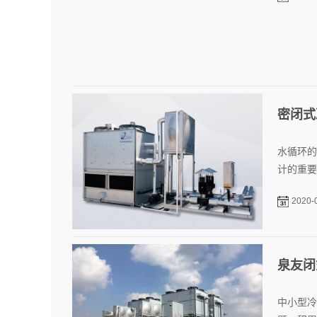
密闭式
水循环的
计的重要
2020-
泉友闭
中小型冷
题。积累
2020-