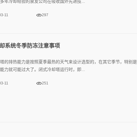
却系统冬季防冻注意事项
塔的排热能力是按照夏季最热的天气来设计选型的，在其它季节，特别是
能力就可能过大了。闭式冷却塔运行时，即...
03-11
251
5
16
17
18
19
20
21
...
下一页
尾页