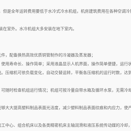
，但是全年运转费用要低于水冷式冷水机组，机房建筑费用在各种空调冷
装在室外。水冷机组大多安装在地下室内。
元件，配备换热高效优质铜管制作的冷凝器及蒸发器；
、使用寿命长、操作简单；采用液晶显示人机界面，操作简单便捷，运行
统。压缩机可依负载变化，自动交替运转，平衡各压缩机的运行时数，达
，可随时检查机组运行情况；机组可按冷量自带水箱及循环水泵，无需冷
能够大大提高塑料制品表面光洁度，减少塑料制品表面纹痕和内应力，使
加工中心、组合机床以及各类精密机床主轴润滑和液压系统传动媒的冷却