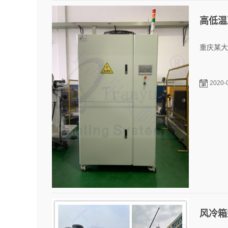
高低温
重庆某大
2020-
风冷箱